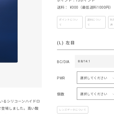
ポイント：15ポイント
送料： ¥300 （最低送料1000円）
ポイントについ
送料につい
利
て
て
声
(L) 左目
8.8/14.1
BC/DIA
PWR
個数
いるシリコーンハイドロ
oで登場しました。高い酸
レンズデータについて