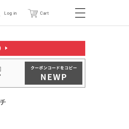
Log in
Cart
）
チ