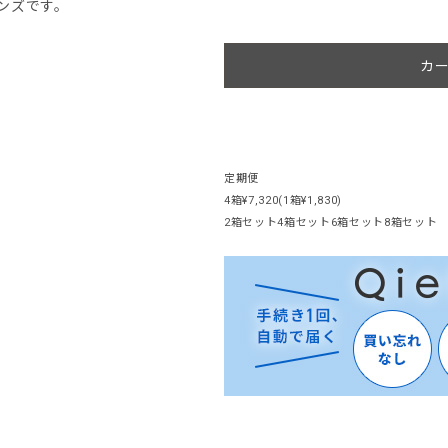
ンズです。
カ
定期便
4箱
¥7,320
(1箱¥1,830)
2箱セット
4箱セット
6箱セット
8箱セット